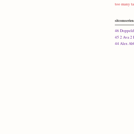
too many ta
sitcomserien
46 Doppeld
45 2 Ava 2 
44 Alex Ab