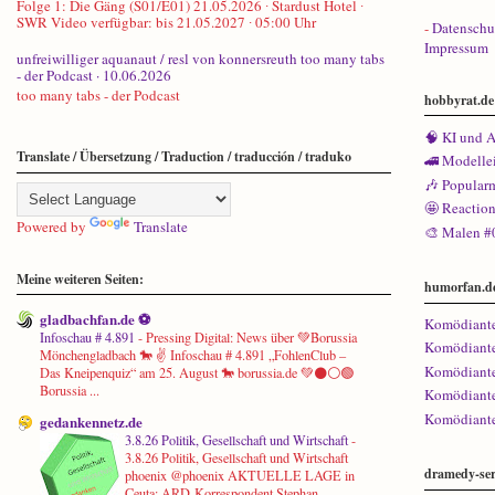
Folge 1: Die Gäng (S01/E01) 21.05.2026 ∙ Stardust Hotel ∙
SWR Video verfügbar: bis 21.05.2027 ∙ 05:00 Uhr
-
Datenschu
Impressum
unfreiwilliger aquanaut / resl von konnersreuth too many tabs
- der Podcast · 10.06.2026
too many tabs - der Podcast
hobbyrat.de
🧠 KI und A
Translate / Übersetzung / Traduction / traducción / traduko
🚄 Modelle
🎶 Popular
🤩 Reactio
Powered by
Translate
🎨 Malen #
Meine weiteren Seiten:
humorfan.d
gladbachfan.de ⚽
Komödiante
Infoschau # 4.891
-
Pressing Digital: News über 💚Borussia
Komödiante
Mönchengladbach 🐎 ✌ Infoschau # 4.891 „FohlenClub –
Komödiante
Das Kneipenquiz“ am 25. August 🐎 borussia.de 💚⚫⚪🟢
Borussia ...
Komödiante
Komödiante
gedankennetz.de
3.8.26 Politik, Gesellschaft und Wirtschaft
-
3.8.26 Politik, Gesellschaft und Wirtschaft
dramedy-ser
phoenix @phoenix AKTUELLE LAGE in
Ceuta: ARD-Korrespondent Stephan