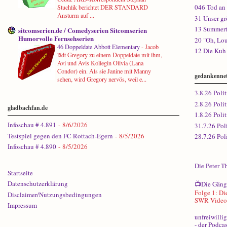
046 Tod an 
Stuchlik berichtet DER STANDARD
Ansturm auf ...
31 Unser gr
13 Summert
sitcomserien.de / Comedyserien Sitcomserien
Humorvolle Fernsehserien
20 "Oh, Lou
46 Doppeldate Abbott Elementary
-
Jacob
12 Die Kuh 
lädt Gregory zu einem Doppeldate mit ihm,
Avi und Avis Kollegin Olivia (Lana
Condor) ein. Als sie Janine mit Manny
gedankennet
sehen, wird Gregory nervös, weil e...
3.8.26 Polit
2.8.26 Polit
gladbachfan.de
1.8.26 Polit
Infoschau # 4.891
- 8/6/2026
31.7.26 Pol
Testspiel gegen den FC Rottach-Egern
- 8/5/2026
28.7.26 Pol
Infoschau # 4.890
- 8/5/2026
Die Peter T
Startseite
Datenschutzerklärung
📺Die Gäng 
Folge 1: Di
Disclaimer/Nutzungsbedingungen
SWR Video v
Impressum
unfreiwilli
- der Podca