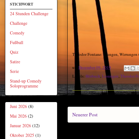
STICHWORT
24 Stunden Challenge
Challenge
Comedy
Fußball
Quiz
Theodor Fontane: Irrungen, Wirrungen 
Satire
um
Dezember 09, 2019
Serie
Labels:
Hörbuch
,
Lesungen
,
Theodor Fo
Stand-up Comedy
Soloprogramme
Juni 2026
(8)
Neuerer Post
Mai 2026
(2)
Januar 2026
(12)
Oktober 2025
(1)